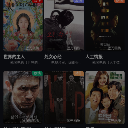
女性
爱情
剧情
蓝光画质
蓝光画质
蓝光画质
世界的主人
处女心经
人工情报
韩国电影《世界的主人》讲述了，珠仁17岁的时光，是热切投入青涩的恋爱，和好友打闹笑谈对性的好奇，替任职幼儿园校长的甩碌阿妈善后，闲时练跆拳道和做义工挥洒满身活力。某日，同学发起联署，反对出狱在即的
电视台里，编剧秀贞（李恩珠 饰）爱上了有妇之夫的制片永硕（文成根 饰）。永硕的独立电影需要投资，秀贞便与永硕来到了永硕朋友杰勋（韩明求 饰）的画廊。这位朋友却对秀贞很感兴趣，更希望秀贞能成为自己的
韩国电影《人工情报》讲述了，韩国国情院特工赵科长，奉命追查跨国犯罪集团，循着牺牲情报员的线索前往俄罗斯符拉迪沃斯托克，意外与朝鲜特工朴健狭路相逢。两人围绕核心情报源蔡善花展开博弈，却同时被各自国家
剧情
动作
导演剪辑版
蓝光画质
蓝光画质