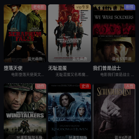
老电影
vip专享
剧情
蓝光画质
蓝光画质
蓝光5.1声道
堕落天使
无耻混蛋
我们曾是战士
电影堕落天使英文名Seraphim Falls，讲述的是：南北战争爆发后，尼森扮演的南方军官卡弗，带着四个跟班走上了杀人之路，皮尔斯·布鲁斯南饰演的基甸则一路逃窜。双方的战斗从内华达州的洛基雪山开
无耻混蛋又名希魔撞正杀人狂,恶棍特工,无良杂种,无良杂军,戴罪立功,无良杂牌军,混蛋野战队，分五章进行。二战中德占法国，德军上校汉斯（克里斯托弗·瓦尔兹 Christoph Waltz 饰）号称“
电影我们曾是战士 We Were Soldiers根据越南战争中的真实战斗改编。1965年11月，越南战争升级至美军直接参与战争阶段。驻越美军人数不断上升。摩尔中校（梅尔吉布森 Mel Gibso
动作
史诗
人性
导演剪辑加长版
导演剪辑版
蓝光6声道