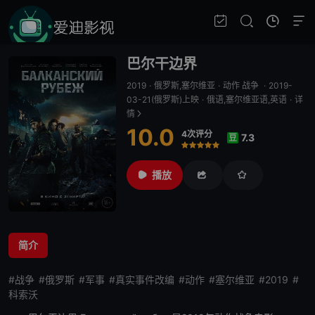
巴尔干边界
2019
·
俄罗斯,塞尔维亚
·
动作 战争
·
2019-
03-21(俄罗斯)上映
·
俄语,塞尔维亚语,英语
·
详
情
10.0
4次评分
7.3
豆
很差
较差
还行
推荐
力荐
播放
简介
#战争
#俄罗斯
#军事
#真实事件改编
#动作
#塞尔维亚
#2019
#
科索沃