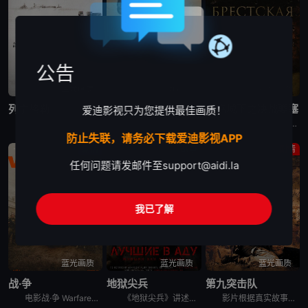
公告
蓝光画质
蓝光画质
蓝光画质
列宁格勒
东方
兵临城下之决战要塞
爱迪影视只为您提供最佳画质！
1941年第二次世界大战肆虐时期，德国纳粹入侵苏联。在经历长达4个月的攻坚战无果后，希特勒决定用饥饿和围困的方式夺取列宁格勒。纳粹围城三年，尸横遍野的列宁格勒成为一座死亡之城。 &nbsp; &n
电影东方 De Oost讲述的是：一名年轻的荷兰士兵被部署在荷兰的印度尼西亚殖民地镇压二战后的独立运动，当他加入越来越无情的指挥官精英小队时，他发现自己在责任和良心之间左右为难。
故事发生在1941年的6月，布格河畔回荡着欢声笑语，就在一片歌舞升平之际，几架飞机飞过投下了炸弹，将一切摧毁殆尽，霎时间，河畔边成为了鲜血和火焰的海洋。德国人的入侵让位于华沙和莫斯科之间的布列斯特
防止失联，请务必下载爱迪影视APP
剧情
战争
剧情
任何问题请发邮件至
support@aidi.la
我已了解
蓝光画质
蓝光画质
蓝光画质
战·争
地狱尖兵
第九突击队
电影战·争 Warfare讲述的是：一支海豹突击队奉命在伊拉克设立哨站，执行监视任务期间，突然被敌军大举围攻。敌众我寡，在猛烈炮火攻击下，他们唯有死守哨站，等候援兵及装甲车抵达。然而同袍伤重垂危，
《地狱尖兵》讲述的是：在一名呼啸山庄战士的带领下，冲锋队面临着一项艰巨的任务:控制市中心的高楼大厦。坦克和装甲运兵车本应让任务变得轻松，但被大型迫击炮和无人机所掩盖的激烈抵抗却削弱了攻击的优势。战
影片根据真实故事改编，以苏联入侵阿富汗事件为背景。1987年到1989年期间，阿富汗战场异常惨烈。由于穆斯林的强烈抵抗，苏联在阿富汗损兵折将，死伤无数。 &nbsp; &nbsp; &nbsp;