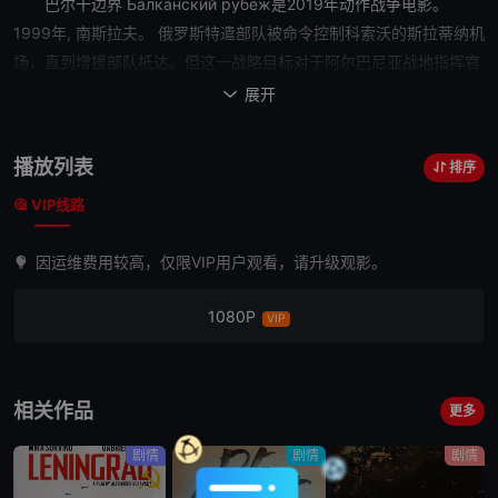
巴尔干边界
Балканский рубеж是2019年动作战争电影。
1999年, 南斯拉夫。 俄罗斯特遣部队被命令控制科索沃的斯拉蒂纳机
场，直到增援部队抵达。但这一战略目标对于阿尔巴尼亚战地指挥官
和北约将军来说极为重要。该组织被迫与恐怖分子进行不平等的战
展开

斗。俄罗斯维和部队和北约部队正赶往机场。世界再次接近一场大
战。但是特别组织的指挥官安德烈 ·沙塔洛夫并不接受政治：在机
播放列表
排序
场，他心爱的
女孩
亚斯纳是人质之一......
VIP线路
因运维费用较高，仅限VIP用户观看，请升级观影。
1080P
VIP
相关作品
更多
剧情
剧情
剧情