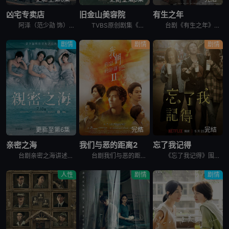
凶宅专卖店
旧金山美容院
有生之年
阿泽（范少勋 饰）为了筹措妹妹欣爱的换心手术费，决心卖掉自住二十年的凶宅，却意外加入专门买卖凶宅的“义胜房屋”。办公室寒酸，头顶日光灯闪个不停，同事也各有怪癖：抽烟抖脚又沉迷手游的勇仁、消息灵通的
TVBS原创剧集《旧金山美容院》由刘品言、连晨翔、章广辰 领衔主演！王牌制作人戴天易与金奖编剧杜政哲联手，以生活、人性、商战为故事主轴，是一部重于刻画剧本对白及角色心境的写实类型剧，势必将在视觉与
台剧《有生之年》讲述离家多年落魄的高嘉岳（吴慷仁 饰）感情、事业双双卡关，与世界告别前他回家探望家人，却因为高家人各自遭遇各种难题而产生羁绊的故事。
剧情
剧情
剧情
更新至第6集
完结
完结
亲密之海
我们与恶的距离2
忘了我记得
台剧亲密之海讲述的是：2003年，陈汉荣校园邂逅初恋，从此关于李宪宏，他无役不与。十年过去他守候依旧。李宪宏却告别过去，不但悄悄转移事业中心，满腹胸怀也不如往昔;与公司总经理晓雯长期婚外情，更为情
台剧我们与恶的距离2的故事从一场超市纵火案展开，24岁的嫌犯造成五死十二伤的惨剧，这案件成为施⾏国民法官制度后，首个可能判处死刑的案例。大火也烧出了六个家庭交织的命运，时有错过又彼此牵扯，他们背负
《忘了我记得》围绕着已婚女性程乐乐（谢盈萱饰）展开，她一边做脱口秀演员，一边兼职便利店员工。在平淡无奇的生活中，乐乐对未来充满希望和梦想，但却接连遭遇挑战。除了与丈夫张凯（霍建华饰）之间的婚姻危机
人性
剧情
剧情