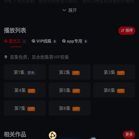
并私下找出真相，他冒险利用鉴识知识，误导与他搭档查案的火爆刑
警赵承宽（王识贤 饰） ，同时与握有重要线索的嗜血记者徐海茵
展开

（许玮甯饰）合作调查，方毅任终将发现，能让真相水落石出的，不
是他最擅长的鉴识知识，而是遗失已久深藏未露的情感⋯⋯
播放列表
排序
蓝光五
VIP线路
app专用
8
8
8
首集免费，其余剧集需VIP观看
第1集
第2集
第3集
首免
VIP
VIP
第4集
第5集
第6集
VIP
VIP
VIP
第7集
第8集
VIP
VIP
相关作品
更多