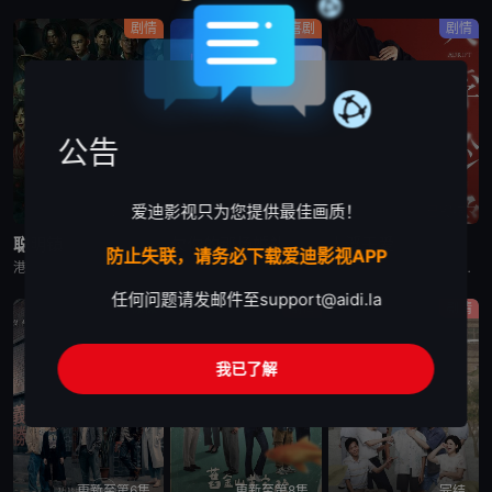
剧情
喜剧
剧情
公告
爱迪影视只为您提供最佳画质！
已完结
已完结
已完结
聪明镇
欠你的那场婚礼
人浮于爱
防止失联，请务必下载爱迪影视APP
港台剧《聪明镇》又名：富江,Junji Ito: Bloody Smart,聰明鎮，讲述了：一对母女来到以高升学率闻名的偏远小镇，却发现这里的学生们能够成就非凡，是因为背后藏有黑暗骇人的秘密。该剧改编
港台剧《欠你的那场婚礼》又名：Dogman,欠妳的那場婚禮，讲述了：曾经凭一张帅脸与音乐才华风靡乐坛的「马子狗乐团」主唱周可杰（张孝全 饰），如今成了自我感觉良好、却再也写不出歌的落魄中年，更与妻子陈
台湾剧《人浮于爱》改编自侯文咏的同名小说，故事围绕“爱情”主题，因为爱煽动着剧中主角与无数的恋人们，不惜冒着溺毙的危险，前仆后继，只为跳进湍急的河水里，谈一场载浮载沉的爱情。
任何问题请发邮件至
support@aidi.la
惊悚
剧情
剧情
我已了解
更新至第6集
更新至第8集
完结