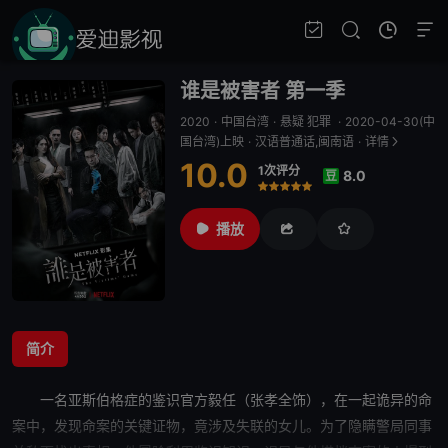
谁是被害者 第一季
2020
·
中国台湾
·
悬疑 犯罪
·
2020-04-30(中
国台湾)上映
·
汉语普通话,闽南语
·
详情
10.0
1次评分
8.0
豆
很差
较差
还行
推荐
力荐
播放
简介
一名亚斯伯格症的鉴识官方毅任（张孝全饰），在一起诡异的命
案中，发现命案的关键证物，竟涉及失联的女儿。为了隐瞒警局同事