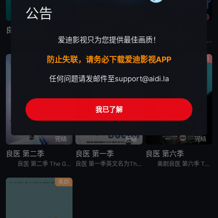
公告
完结
完结
完结
良医 第七季
良医 第四季
良医 第三季
爱迪影视只为您提供最佳画质！
良医 第七季 The Good Doctor Season 7是2024年剧情美剧。《良医 第七季》讲述的是：年轻外科医生肖恩·墨菲（弗莱迪·海默 Freddie Highmore 饰）患有自闭症
在良医 第四季的首播集中，疾病大流行已延烧数月，剧集将透过尚恩墨非的观点，阐述全球医务人员正面对的挫败感，令人喘不过气的不确定性、危险和失败。
良医 第三季英文名为The Good Doctor Season 3，是2019年上映的美剧。ABC正式续订#The Good Doctor##良医#第三季！
医疗
美剧
剧情
防止失联，请务必下载爱迪影视APP
任何问题请发邮件至
support@aidi.la
我已了解
完结
完结
完结
良医 第二季
良医 第一季
良医 第六季
良医 第二季 The Good Doctor Season 2改编自朴才范执笔之同名韩国电视剧，由大卫·萧尔开发，在ABC播出的美国医学电视剧。本剧由ABC工作室与索尼影业电视共同制作，韩裔男星金
良医 第一季英文名为The Good Doctor Season 1，是2017年美剧。《豪斯医生House》主创DavidShore联同DanielDaeKim开发ABC医务剧《好医生TheGoodDoctor》，根据韩剧所改篇的《好医生》由DavidShore编剧，讲述一个年轻﹑
美剧良医 第六季 The Good Doctor Season 6。ABC续订弗莱迪·海默主演《良医》第6季。
美剧