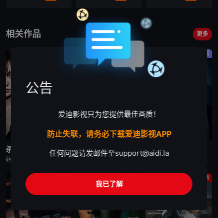
第16集
VIP
相关作品
更多
剧情
剧情
剧情
公告
爱迪影视只为您提供最佳画质！
防止失联，请务必下载爱迪影视APP
更新至第6集
已完结
更新至第10集
杀人者的购物中心2
秘密关系
婚姻之后
任何问题请发邮件至
support@aidi.la
韩剧《杀人者的购物中心2》又名：A Shop for Killers S2,A Shop for Killers Season 2,킬러들의 쇼핑몰2，讲述了：购物中心即将重新开张！郑进湾（李栋旭 饰
韩剧秘密关系改编自同名漫画。多温聪明机灵、足智多谋，努力摆脱贫困。但他的吝啬行为却惹恼了同事成贤，成贤讨厌他。在与自己贫困的父母发生冲突后，多温突然与成贤的关系越来越亲密，同时也在平衡着对前任导师
韩剧《婚姻之后》又名：婚姻的完成,The Husband,The Fulfillment of Marriage,결혼의 완성，讲述了：神经外科权威姜泰柱（南宫珉 饰）因为老婆高世允（李雪 饰）在提出
剧情
剧情
剧情
我已了解