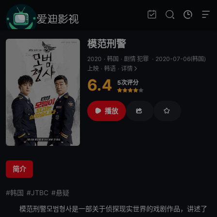
模范刑警
2020
·
韩国
·
剧情 犯罪
·
2020-07-06(韩国)
上映
·
韩语
·
详情
6.4
5次评分
很差
较差
还行
推荐
力荐
播放
简介
#韩国
#JTBC
#悬疑
模范刑警
모범형사是一部关于侦探现实世界的戏剧作品，讲述了