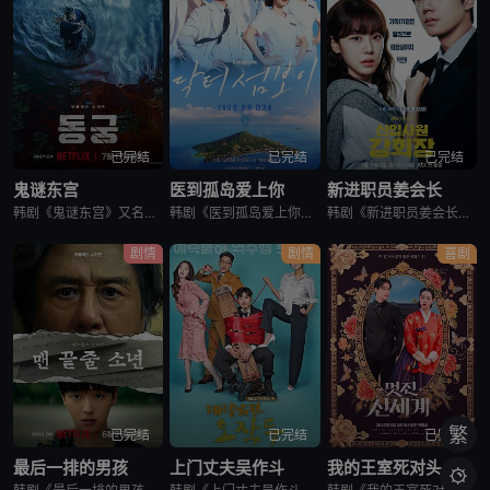
已完结
已完结
已完结
鬼谜东宫
医到孤岛爱上你
新进职员姜会长
韩剧《鬼谜东宫》又名：东宫,East Palace,동궁，讲述了：讲述拥有穿梭于灵界能力的具天（南柱赫 饰）和能听见死者声音的宫女生姜（卢允瑞 饰）被王（曹承佑 饰）召见，以揭开笼罩在世子宫中的诅咒的
韩剧《医到孤岛爱上你》讲述了，立志成为顶尖整形外科医生都志义（李宰旭 饰），同身世神秘的助理护士陆遐俐（辛叡恩 饰），在命运安排下被分配到与世隔绝、恶名昭彰的“平同岛”上工作。两个同样受伤的灵魂，在艰
韩剧《新进职员姜会长》改编自同名小说。韩国10大财阀崔成集团的会长姜龙浩在宣布隐退后，与从天而降的新员工相撞，莫名其妙进入该员工身体后发生的故事。
剧情
剧情
喜剧
繁
已完结
已完结
已完结
最后一排的男孩
上门丈夫吴作斗
我的王室死对头
