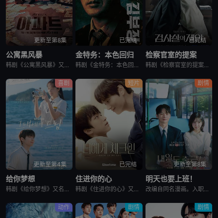
更新至第8集
已完结
已完结
公寓黑风暴
金特务：本色回归
检察官室的提案
韩剧《公寓黑风暴》又名：公寓,The Apartment Job,아파트，讲述了：曾经的帮派老大急需现金，于是和有志成为律师的同伴合作，打算窃取住宅社区的储备基金，却意外揭开深藏的腐败真相。
韩剧《金特务：本色回归》又名金部长,Agent Kim,김부장,金特务：本色回归，剧中主角金科长由苏志燮饰演。在剧中，金科长是敏智的父亲，也是一名朝鲜间谍。他被派去执行无数特别任务，包括17次朝鲜任务
韩剧《检察官室的提案》又名：检察官办公室的提议,检察官的提案(台),The Prosecutors Proposal,검사실의 제안，讲述了：改编自同名小说。一个是凶手的儿子，一个是受害者的儿子——一
喜剧
短片
剧情
更新至第4集
已完结
更新至第8集
给你梦想
住进你的心
明天也要上班！
韩剧《给你梦想》又名：Dream For You,그대에게 드림，讲述了：该剧是一部浪漫喜剧，讲述了连一个梦想都无所畏惧的十几岁，被现实挡住而受挫的二十几岁，像变成那样的大人的三十几岁的记者李载与一个
韩剧《住进你的心》又名：Check In To You,너에게 체크인，讲述了：一位是完美主义、以利益为重的冷酷CEO车道京，他计划卖掉一间充满魅力的民宿；另一位是感性、温柔且深爱这个民宿的经理尹智梧
改编自同名漫画。入职五年的智允在无聊的公司生活中与公司最挑剔的男上司时宇纠缠在了一起，甚至以不想结婚为由而逃跑的前男友秋天出现了...
动作
剧情
剧情