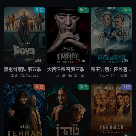
剧情
剧情
动作
完结
完结
完结
黑袍纠察队 第五季
大西洋帝国 第三季
帝王计划：怪兽遗产 第二季
美剧《黑袍纠察队 第五季》讲述了，这是祖国人的世界，完全受制于他反复无常、自大狂妄的意志。休伊、母乳和法兰奇被囚禁在一个“自由营”里。星光努力组织抵抗，对抗压倒性的超级英雄力量。喜美子下落不明。但
大西洋帝国 第三季英文名为Boardwalk Empire Season 3，屡获殊荣的《大西洋帝国》（Boardwalk Empire）第三季将于北京时间9月17日播出，本季为12集。 &nbs
《帝王计划：怪兽遗产 第二季》讲述了，泰坦X并非普通的怪兽，它本身就是一场活生生的灾难。当它巨大的、散发着生物光辉的身躯冲破海面时，整个世界仿佛都屏住了呼吸。在第二季中，泰坦X成为了谜团的核心——
剧情
剧情
剧情