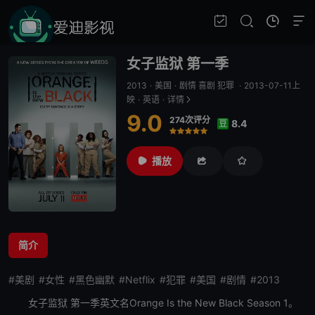
女子监狱 第一季
2013
·
美国
·
剧情 喜剧 犯罪
·
2013-07-11上
映
·
英语
·
详情
9.0
274次评分
8.4
豆
很差
较差
还行
推荐
力荐
播放
简介
#美剧
#女性
#黑色幽默
#Netflix
#犯罪
#美国
#剧情
#2013
女子监狱 第一季
英文名Orange Is the New Black Season 1。