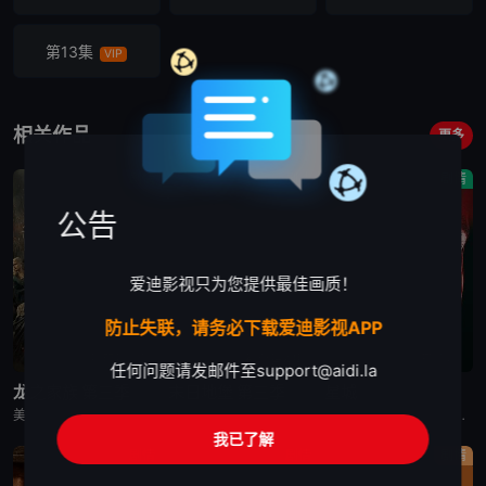
第13集
VIP
相关作品
更多
剧情
剧情
剧情
公告
爱迪影视只为您提供最佳画质！
防止失联，请务必下载爱迪影视APP
更新至第7集
更新至第4集
已完结
任何问题请发邮件至
support@aidi.la
龙之家族 第三季
末日地堡 第三季
星城
美剧《龙之家族 第三季》，铁王座面前，绝无怜悯。
美剧《末日地堡 第三季》又名：羊毛战记,羊毛记,Silo Season 3，讲述了：当下，Juliette Nichols在被迫接受“净化”后幸存下来，但记忆却已丧失，而地堡正从叛乱中恢复，并面临着新
美剧《星城》为太空竞赛题材剧《为全人类》的衍生剧，是同一设定下的全新篇章。《星城》将我们带回太空竞赛另类历史重述的关键时刻——苏联成为首个实现载人登月的国家。但这次，我们将从铁幕后方探索这个故事，展现
我已了解
剧情
剧情
剧情