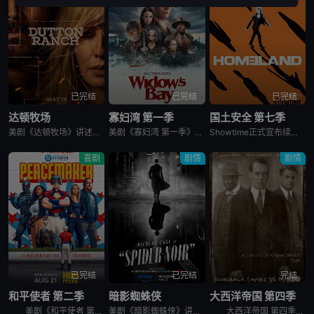
已完结
已完结
已完结
达顿牧场
寡妇湾 第一季
国土安全 第七季
美剧《达顿牧场》讲述了，抛开《黄石》时期经历的阴影，Beth和Rip努力共筑未来，但他们遭遇了残酷的新现实，以及一家不择手段、只为保住自己帝国的无情敌对牧场。在南得克萨斯州，血脉之深远胜于一切，宽恕转
美剧《寡妇湾 第一季》讲述了，新英格兰外海40英里处的寡妇湾，终年被迷雾笼罩。这里流传着百年前的海难传说，所有出海的渔民葬身深海，只留下满岛寡妇与一道血色诅咒。新任市长汤姆·洛夫蒂斯决心振兴衰败的小镇
Showtime正式宣布续订《国土安全》第7季。
喜剧
剧情
剧情
已完结
已完结
完结
和平使者 第二季
暗影蜘蛛侠
大西洋帝国 第四季
美剧《和平使者 第二季》英文名为：Peacemaker Season 2。和平使者的正义联盟面试似乎不太顺利，同时他和朋友们面对着天眼局的威胁，必须比以往更加团结。
美剧《暗影蜘蛛侠》讲述了，私家侦探本·莱利接下了几个看似简单的案子…结果却被黑帮、怪物和一个神秘的蛇蝎美人卷入一张阴谋之网，使他不得不再度面对自己曾经的身份：纽约唯一的超级英雄&quot;蜘蛛&quo
大西洋帝国 第四季英文名为Boardwalk Empire Season 4，在第三季播出三集后，《大西洋帝国 Boardwalk Empire》得到了HBO台新季即第四季的预订。 &nbsp;