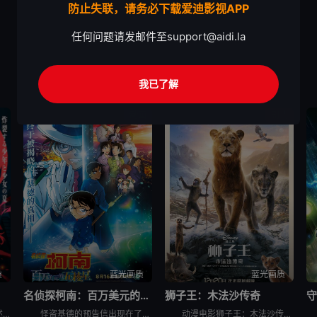
防止失联，请务必下载爱迪影视APP
任何问题请发邮件至
support@aidi.la
我已了解
动画
剧情
质
蓝光画质
蓝光画质
名侦探柯南：百万美元的五棱星
狮子王：木法沙传奇
守
故事延续TV动画的最终章，讲述男主角电次在偶然邂逅的神秘少女雷泽的庇护下，在快节奏的战斗中，奔向难以预测的命运。 电次，一个少年，与“电锯恶魔”签订契约，化身“电锯人”，成为隶属于公安部魔物对策特别课
怪盗基德的预告信出现在了北海道函馆，斧江财阀的收藏库中。这次基德将要盗走的是，江戸幕府时期新选组副长土方岁三的日本刀。向来追逐奢华宝石的怪盗基德，居然会看上刀？ &nbsp; &nbsp; &nb
动漫电影狮子王：木法沙传奇讲述远在辛巴诞生之前，他的父亲——年轻的木法沙与亲如兄弟的塔卡（刀疤），如何邂逅一群个性迥异的卓越伙伴，并共同踏上寻找荣耀王国的冒险征程。影片将逐一揭开两位狮兄弟与睿智的