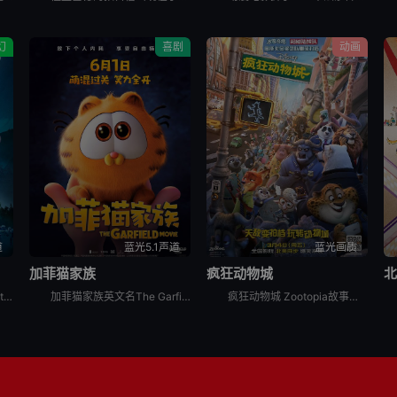
幻
喜剧
动画
道
蓝光5.1声道
蓝光画质
加菲猫家族
疯狂动物城
荒野机器人 The Wild Robot改编自皮特·布朗的同名畅销书，聚焦机器人萝斯（露皮塔·尼永奥 Lupita Nyong&#39;o 配音）的冒险之旅。她因一场意外漂流到了孤岛，偏离了程序预
加菲猫家族英文名The Garfield Movie讲述的是：加菲猫（克里斯·帕拉特 Chris Pratt 配音），这只全球闻名、厌恶星期一、对千层面情有独钟的宅猫，正准备开启一段疯狂的户外奇遇
疯狂动物城 Zootopia故事发生在一个所有哺乳类动物和谐共存的美好世界中，兔子朱迪（金妮弗·古德温 Ginnifer Goodwin 配音）从小就梦想着能够成为一名惩恶扬善的刑警，凭借着智慧和