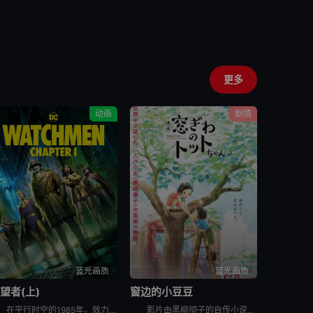
更多
动画
剧情
蓝光画质
蓝光画质
望者(上)
窗边的小豆豆
在平行时空的1985年，效力政府的超级英雄“笑匠”爱德华·布莱克被人杀害。四处逃亡的“罗夏”的沃尔特·科瓦奇意识到有人正向曾经的超级英雄痛下杀手，而这背后隐藏着更大的阴谋……
影片由黑柳彻子的自传小说改编，讲述了作者黑柳彻子上小学时一段真实的故事，小豆豆因淘气被原学校退学后，来到巴学园。在小林校长的爱护和引导下，一般人眼里“怪怪”的小豆豆逐渐成了一个大家都能接受的孩子。