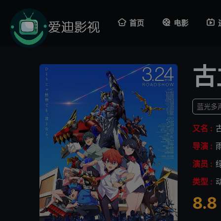
首页
电影
古
蓝光多
又名 :
导演 :
演员 :
类型 :
8.8
很差
较差
还