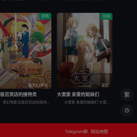
剧情
动画
蓝光5.1声道
蓝光
北极百货店的接待员
大室家 亲爱的姐妹们
繁
奇幻电影北极百货店的接待员 北極百貨店のコンシェルジュさん以一家神秘的百货商店为背景，在这家商店里，所有到访的顾客都是动物。主人公秋野是新来的门房。其中，&quot;V.I.A.&quot;（Ve
大室家 亲爱的姐妹们 大室家 dear sisters又名摇曳百合 外传。#摇曳百合# 第四季制作决定，同时，外传 #大室家# 动画化决定

Telegram群
网站地图