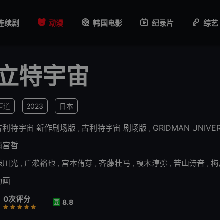
连续剧
动漫
韩国电影
纪录片
综艺
立特宇宙
声道
2023
日本
古利特宇宙 新作剧场版
,
古利特宇宙 剧场版
,
GRIDMAN UNIVE
雨宫哲
绿川光
,
广濑裕也
,
宫本侑芽
,
齐藤壮马
,
榎木淳弥
,
若山诗音
,
梅
动画
0次评分
8.8
豆
行
推荐
力荐