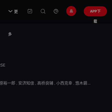

APP下
更
载
多
RSE
原裕一郎
,
安济知佳
,
高桥良辅
,
小西克幸
,
悠木碧
,
松风雅也
,