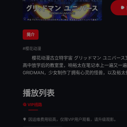
简介
#樱花动漫
樱花动漫
古立特宇宙
グリッドマン ユニバース又名
高中放学后的教室里，响裕太在笔记本上一遍又一遍
GRIDMAN，少女制作了拥有心灵的怪兽，以及裕太
播放列表
VIP线路
因运维费用较高，仅限VIP用户观看，请升级观影。