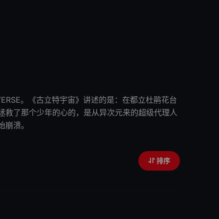
ERSE。《
古立特宇宙
》讲述的是：在都立杜鹃花台
。拯救了那个少年的心的，是从异次元来的超级代理人
始崩溃。
排序