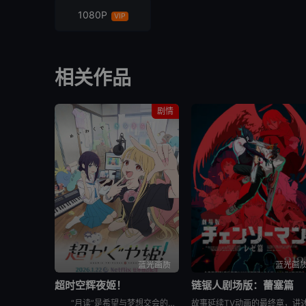
1080P
VIP
相关作品
剧情
蓝光画质
蓝光画
超时空辉夜姬！
链锯人剧场版：蕾塞篇
“月读”是希望与梦想交会的虚拟空间，而舞台幕布将缓缓升起，见证几位少女在此谱写短暂却珍贵的相遇篇章。 &nbsp; &nbsp; &nbsp; &nbsp; &nbsp; &nbsp; &nbsp