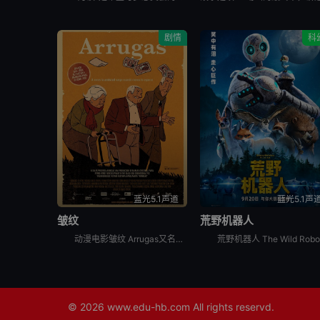
剧情
科
蓝光5.1声道
蓝光5.1声
皱纹
荒野机器人
动漫电影皱纹 Arrugas又名欢乐皱纹讲述的是：最近，埃米利奥（Charo Díaz 塔乔·冈萨雷兹 配音）总是丢三落四的，惹出了一堆的麻烦，因此，他的家人将埃米利奥送进了养老院。埃米利奥对于养
© 2026
www.edu-hb.com
All rights reservd.