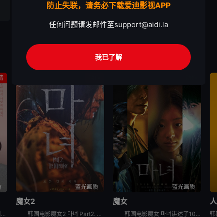
防止失联，请务必下载爱迪影视APP
任何问题请发邮件至
support@aidi.la
我已了解
情
动作
动作
质
蓝光画质
蓝光画质
魔女2
魔女
现在去见你 지금 만나러 갑니다，英文名为Be with You，是2018年上映的韩国剧情电影。本片根据市川拓司小说《相约在雨季》改编，苏志燮和孙艺珍主演，讲述男子(苏志燮饰)的妻子秀雅(孙艺珍
韩国电影魔女2 마녀 Part2. The Other One讲述了一名少女在某个巨型秘密实验室里醒来，她逃出实验室，偶然遇到努力从犯罪组织那里守护自己的家的庆熙。闯入庆熙家里的犯罪组织和少女冲突
韩国电影魔女 마녀讲述了10年前在一起奇怪的事故中独自生还的失忆少女子允，在一对老夫妇的抚养下长大。为了贴补家用，子允参加了某档电视节目，但让她没想到的是，就在节目播出后，开始有各种奇怪的人出现在