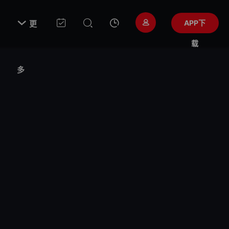

APP下
更
载
多