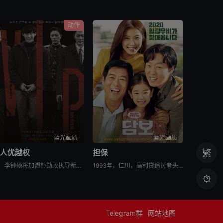
动作
蓝光画质
蓝光画质
杀人优越权
担保
繁
李钟硕将加盟朴勋政执导新片[VIP]。韩国电影《杀人优越权》讲述朝鲜某高官儿子在世界各国连续杀人，韩朝两国警方以及国际刑警对其进行追捕。李钟硕在片中饰演被追捕的连环杀人犯，这也是欧巴首次挑战反派角
1993年，仁川，高利贷追讨者头石（成东日饰）和宗培（金熙元饰）想从明子（金允珍饰）处拿回欠款，却因为明子的窘迫只得将她的女儿承利（朴昭怡饰）带走作为担保。因为被人举报，作为非法滞留者的明子遭到驱逐，

Telegram群
网站地图