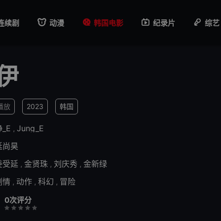
连续剧
动漫
韩国电影
纪录片
综艺
伊
2播放
2023
韩国
_E
,
Jung_E
延尚昊
姜受延
,
金贤珠
,
刘庆秀
,
金新绿
剧情
,
动作
,
科幻
,
冒险
0次评分
差
还行
推荐
力荐