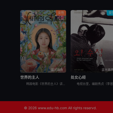
女性
爱
蓝光画质
蓝光画
世界的主人
处女心经
韩国电影《世界的主人》讲述了，珠仁17岁的时光，是热切投入青涩的恋爱，和好友打闹笑谈对性的好奇，替任职幼儿园校长的甩碌阿妈善后，闲时练跆拳道和做义工挥洒满身活力。某日，同学发起联署，反对出狱在即的
© 2026
www.edu-hb.com
All rights reservd.