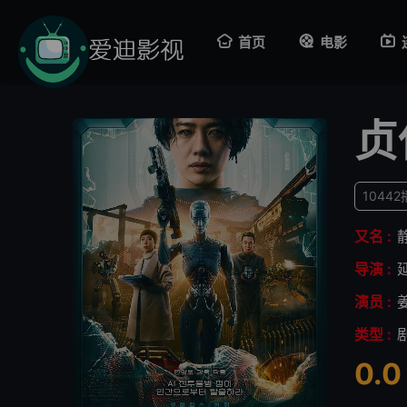
首页
电影
贞
1044
又名 :
静
导演 :
演员 :
类型 :
0.0
很差
较