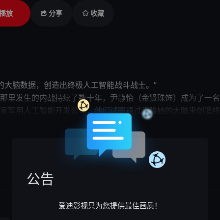
播放
分享
收藏
尹静怡上尉的大脑数据，创造出终极人工智
那里发生的内战持续了数十年，尹静怡（金贤珠饰）成为了一名
家军用人工智能开发公司，
他们
试图通过克隆她
姜受延饰）作为“静 E”项目的首席研
展开

了研究，
启动了
另一个项目。书贤得知
他们
的计划后
逃跑了······
公告
爱迪影视只为您提供最佳画质！