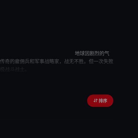
能战斗战士。” 地球因剧烈的气
传奇
的雇佣兵和军事战略家，战无不胜。但一次失败
的大脑来创造终极战斗战士。
究员参与了这项工作。 尽管进行了
，决心拯救“静 E”项目。
排序