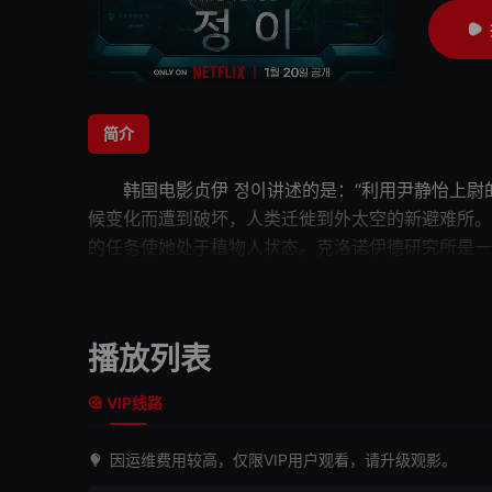
简介
韩国电影
贞伊
정이讲述的是：“利用
候变化而遭到破坏，人类迁徙到外太空的新避难所。
的任务使她处于植物人状态。克洛诺伊德研究所是一
35 年后，静怡的女儿尹书贤（
多次克隆和模拟尝试，但进展甚微，克洛诺伊德放弃
就这样，人工智能战斗战士“静 E”从研究实验室
播放列表
VIP线路
因运维费用较高，仅限VIP用户观看，请升级观影。