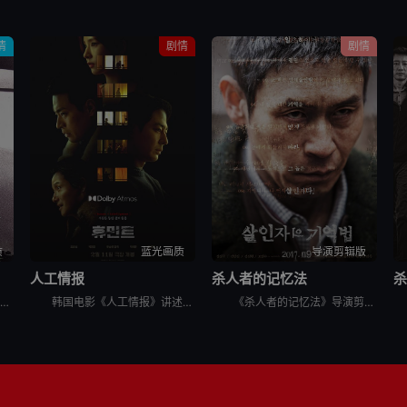
情
剧情
剧情
质
蓝光画质
导演剪辑版
人工情报
杀人者的记忆法
电视台里，编剧秀贞（李恩珠 饰）爱上了有妇之夫的制片永硕（文成根 饰）。永硕的独立电影需要投资，秀贞便与永硕来到了永硕朋友杰勋（韩明求 饰）的画廊。这位朋友却对秀贞很感兴趣，更希望秀贞能成为自己的
韩国电影《人工情报》讲述了，韩国国情院特工赵科长，奉命追查跨国犯罪集团，循着牺牲情报员的线索前往俄罗斯符拉迪沃斯托克，意外与朝鲜特工朴健狭路相逢。两人围绕核心情报源蔡善花展开博弈，却同时被各自国家
《杀人者的记忆法》导演剪辑版讲述的是：安静的医院内，一名半百老人正向警察供述他日记中的罪行。老人名叫金炳秀（薛景求 饰），童年时代的黑暗经历让他性格扭曲，当亲手杀死了禽兽父亲后，生活似乎朝着更好的