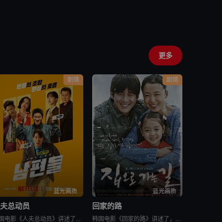
更多
剧情
剧情
蓝光画质
蓝光画质
人夫总动员
回家的路
韩国电影《人夫总动员》讲述了，资深缉毒警黄忠植被困多年的贩毒团伙突然反扑，前妻诗奈惨遭绑架，沦为犯罪组织要挟他的筹码。摆在他面前的，只有一条险路：和诗奈的现任丈夫李敏锡联手救人。李敏锡看似是文弱的兽医
韩国电影《回家的路》讲述了，金宗裴（高修 饰）和宋静妍（全度妍 饰）是一对平凡的夫妇，他们共同经营一家汽车修理店，并育有可爱的女儿慧琳。生活固然快乐，但是不免狂风暴雨的侵袭。宗裴曾给朋友秀载作担保，但