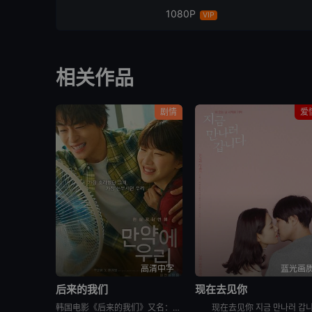
1080P
VIP
相关作品
剧情
爱
高清中字
蓝光画
后来的我们
现在去见你
韩国电影《后来的我们》又名：之后的我们(台),后来的我们韩国版,Once We Were Us,만약에 우리，讲述了：在开往家乡的客运上，恩浩（具教焕 饰）遇见了休学后下定决心要前往某处的正媛（文佳煐