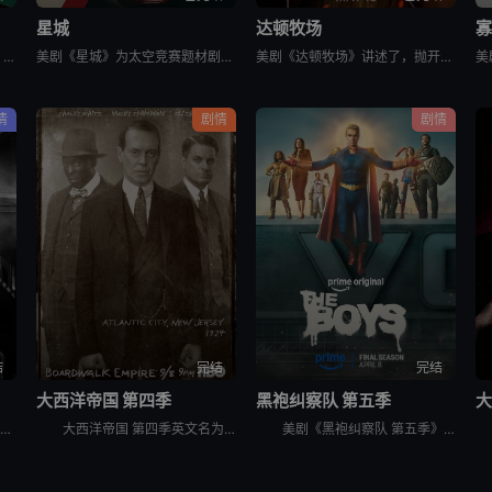
星城
达顿牧场
寡
美剧《末日地堡 第三季》又名：羊毛战记,羊毛记,Silo Season 3，讲述了：当下，Juliette Nichols在被迫接受“净化”后幸存下来，但记忆却已丧失，而地堡正从叛乱中恢复，并面临着新
美剧《星城》为太空竞赛题材剧《为全人类》的衍生剧，是同一设定下的全新篇章。《星城》将我们带回太空竞赛另类历史重述的关键时刻——苏联成为首个实现载人登月的国家。但这次，我们将从铁幕后方探索这个故事，展现
美剧《达顿牧场》讲述了，抛开《黄石》时期经历的阴影，Beth和Rip努力共筑未来，但他们遭遇了残酷的新现实，以及一家不择手段、只为保住自己帝国的无情敌对牧场。在南得克萨斯州，血脉之深远胜于一切，宽恕转
情
剧情
剧情
结
完结
完结
大西洋帝国 第四季
黑袍纠察队 第五季
大
美剧《暗影蜘蛛侠》讲述了，私家侦探本·莱利接下了几个看似简单的案子…结果却被黑帮、怪物和一个神秘的蛇蝎美人卷入一张阴谋之网，使他不得不再度面对自己曾经的身份：纽约唯一的超级英雄&quot;蜘蛛&quo
大西洋帝国 第四季英文名为Boardwalk Empire Season 4，在第三季播出三集后，《大西洋帝国 Boardwalk Empire》得到了HBO台新季即第四季的预订。 &nbsp;
美剧《黑袍纠察队 第五季》讲述了，这是祖国人的世界，完全受制于他反复无常、自大狂妄的意志。休伊、母乳和法兰奇被囚禁在一个“自由营”里。星光努力组织抵抗，对抗压倒性的超级英雄力量。喜美子下落不明。但