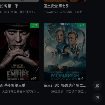
妇湾 第一季
国土安全 第七季
美剧《寡妇湾 第一季》讲述了，新英格兰外海40英里处的寡妇湾，终年被迷雾笼罩。这里流传着百年前的海难传说，所有出海的渔民葬身深海，只留下满岛寡妇与一道血色诅咒。新任市长汤姆·洛夫蒂斯决心振兴衰败的小镇
Showtime正式宣布续订《国土安全》第7季。
剧情
动作
完结
完结
西洋帝国 第三季
帝王计划：怪兽遗产 第二季
繁
大西洋帝国 第三季英文名为Boardwalk Empire Season 3，屡获殊荣的《大西洋帝国》（Boardwalk Empire）第三季将于北京时间9月17日播出，本季为12集。 &nbs
《帝王计划：怪兽遗产 第二季》讲述了，泰坦X并非普通的怪兽，它本身就是一场活生生的灾难。当它巨大的、散发着生物光辉的身躯冲破海面时，整个世界仿佛都屏住了呼吸。在第二季中，泰坦X成为了谜团的核心——
