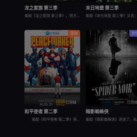
龙之家族 第三季
末日地堡 第三季
美剧《龙之家族 第三季》，铁王座面前，绝无怜悯。
喜剧
剧
已完结
已完
和平使者 第二季
暗影蜘蛛侠
美剧《和平使者 第二季》英文名为：Peacemaker Season 2。和平使者的正义联盟面试似乎不太顺利，同时他和朋友们面对着天眼局的威胁，必须比以往更加团结。