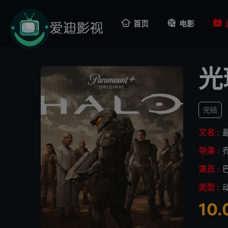
首页
电影
光
完结
又名 :
导演 :
演员 :
类型 :
10.
很