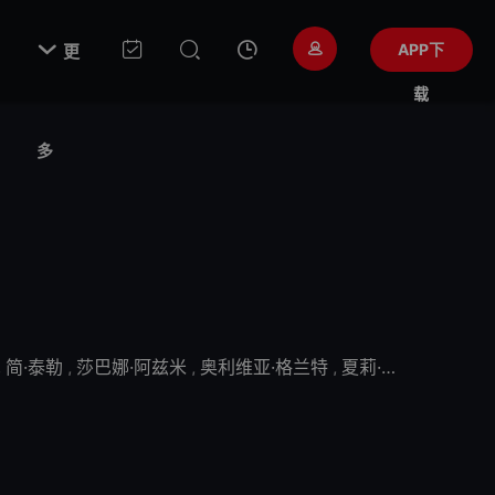

APP下
更
载
多
,
简·泰勒
,
莎巴娜·阿兹米
,
奥利维亚·格兰特
,
夏莉·墨菲
,
凯特·肯