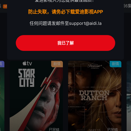
集
第4集
第5集
第6
VIP
VIP
VIP
防止失联，请务必下载爱迪影视APP
任何问题请发邮件至
support@aidi.la
我已了解
情
剧情
剧情
集
已完结
已完结