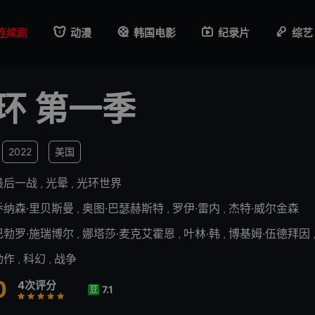
连续剧
动漫
韩国电影
纪录片
综艺
环 第一季
2022
美国
最后一战
,
光晕
,
光环世界
乔纳森·里贝斯曼
,
奥图·巴瑟赫斯特
,
罗伊·雷内
,
杰特·威尔金森
巴勃罗·施瑞博尔
,
娜塔莎·麦克艾霍恩
,
叶林·韩
,
博基姆·伍德拜因
动作
,
科幻
,
战争
0
4次评分
7.1
豆
差
较差
还行
推荐
力荐