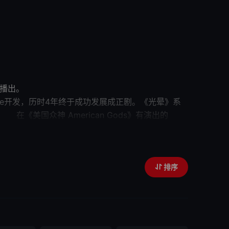
负责执导部份集，此剧于定于2021年播出。
wtime开发，历时4年终于成功发展成正剧。《光晕》系
erican Gods》有演出的
员Yerin Ha饰演16岁的Quan Ah，精明﹑胆大的她
是Catherine Halsey博士，
排序