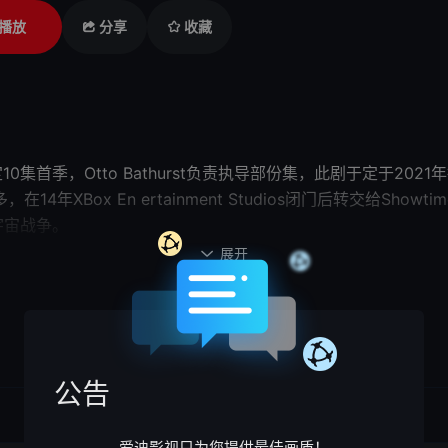
播放
分享
收藏
wtime预定10集首季，Otto Bathurst
x En ertainment Studios闭门后转交给Sho
之间的史诗级宇宙战争。 在《美国众神 Am
er Chief，他是人类阻止外星大军「星盟」毁灭文化的唯一希望。新晋演
展开

scha McElhone会饰演两个角色，第一个
公告
爱迪影视只为您提供最佳画质！