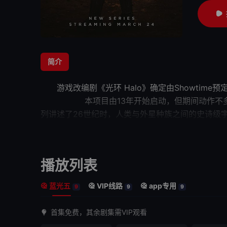
简介
游戏改编剧《光环 Halo》确定由Sho
本项目由13年开始启动，但期间动作不多，在14年XBo
列讲述了26世纪时，人类与外星种族
Pablo Schreiber饰演核心人物士官长/ Mast
在殖民星的关键时刻遇上士官长。 Nata
她创造了超级士兵 - 斯...
播放列表
蓝光五
VIP线路
app专用
9
9
9
首集免费，其余剧集需VIP观看