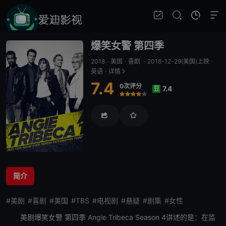
爆笑女警 第四季
2018
·
美国
·
喜剧
·
2018-12-29(美国)上映
·
英语
·
详情
7.4
0次评分
7.4
豆
很差
较差
还行
推荐
力荐
简介
#美剧
#喜剧
#美国
#TBS
#电视剧
#悬疑
#剧集
#女性
美剧
爆笑女警 第四季
Angie Tribeca Season 4讲述的是：在监