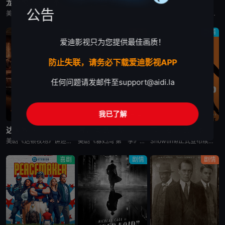
龙之家族 第三季
末日地堡 第三季
星城
公告
美剧《龙之家族 第三季》，铁王座面前，绝无怜悯。
美剧《末日地堡 第三季》又名：羊毛战记,羊毛记,Silo Season 3，讲述了：当下，Juliette Nichols在被迫接受“净化”后幸存下来，但记忆却已丧失，而地堡正从叛乱中恢复，并面临着新
美剧《星城》为太空竞赛题材剧《为全人类》的衍生剧，是同一设定下的全新篇章。《星城》将我们带回太空竞赛另类历史重述的关键时刻——苏联成为首个实现载人登月的国家。但这次，我们将从铁幕后方探索这个故事，展现
剧情
剧情
剧情
爱迪影视只为您提供最佳画质！
防止失联，请务必下载爱迪影视APP
任何问题请发邮件至
support@aidi.la
我已了解
已完结
已完结
已完结
达顿牧场
寡妇湾 第一季
国土安全 第七季
美剧《达顿牧场》讲述了，抛开《黄石》时期经历的阴影，Beth和Rip努力共筑未来，但他们遭遇了残酷的新现实，以及一家不择手段、只为保住自己帝国的无情敌对牧场。在南得克萨斯州，血脉之深远胜于一切，宽恕转
美剧《寡妇湾 第一季》讲述了，新英格兰外海40英里处的寡妇湾，终年被迷雾笼罩。这里流传着百年前的海难传说，所有出海的渔民葬身深海，只留下满岛寡妇与一道血色诅咒。新任市长汤姆·洛夫蒂斯决心振兴衰败的小镇
Showtime正式宣布续订《国土安全》第7季。
喜剧
剧情
剧情