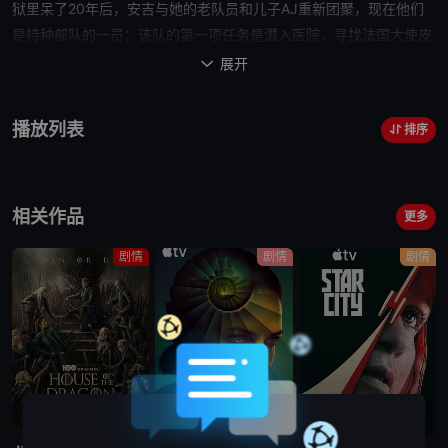
狱里呆了20年后，安吉与她的老队员和儿子AJ重新团聚，现在
他们
是特种部队的一员；该队的第一项任务是潜入医院，寻找法国大使皮
尔卡丹的潜在
杀手
。
展开

播放列表
排序
相关作品
更多
剧情
剧情
剧情
更新至第7集
更新至第4集
已完结