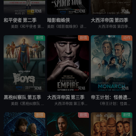
已完结
已完结
完结
和平使者 第二季
暗影蜘蛛侠
大西洋帝国 第四季
美剧《和平使者 第二季》英文名为：Peacemaker Season 2。和平使者的正义联盟面试似乎不太顺利，同时他和朋友们面对着天眼局的威胁，必须比以往更加团结。
美剧《暗影蜘蛛侠》讲述了，私家侦探本·莱利接下了几个看似简单的案子…结果却被黑帮、怪物和一个神秘的蛇蝎美人卷入一张阴谋之网，使他不得不再度面对自己曾经的身份：纽约唯一的超级英雄&quot;蜘蛛&quo
大西洋帝国 第四季英文名为Boardwalk Empire Season 4，在第三季播出三集后，《大西洋帝国 Boardwalk Empire》得到了HBO台新季即第四季的预订。 &nbsp;
剧情
剧情
动作
完结
完结
完结
黑袍纠察队 第五季
大西洋帝国 第三季
帝王计划：怪兽遗产 第二季
美剧《黑袍纠察队 第五季》讲述了，这是祖国人的世界，完全受制于他反复无常、自大狂妄的意志。休伊、母乳和法兰奇被囚禁在一个“自由营”里。星光努力组织抵抗，对抗压倒性的超级英雄力量。喜美子下落不明。但
大西洋帝国 第三季英文名为Boardwalk Empire Season 3，屡获殊荣的《大西洋帝国》（Boardwalk Empire）第三季将于北京时间9月17日播出，本季为12集。 &nbs
《帝王计划：怪兽遗产 第二季》讲述了，泰坦X并非普通的怪兽，它本身就是一场活生生的灾难。当它巨大的、散发着生物光辉的身躯冲破海面时，整个世界仿佛都屏住了呼吸。在第二季中，泰坦X成为了谜团的核心——
剧情
剧情
剧情