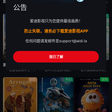
超时空辉夜姬！
链锯人剧场版：蕾塞篇
名侦探柯南：百万美元的五棱星
公告
“月读”是希望与梦想交会的虚拟空间，而舞台幕布将缓缓升起，见证几位少女在此谱写短暂却珍贵的相遇篇章。 &nbsp; &nbsp; &nbsp; &nbsp; &nbsp; &nbsp; &nbsp
故事延续TV动画的最终章，讲述男主角电次在偶然邂逅的神秘少女雷泽的庇护下，在快节奏的战斗中，奔向难以预测的命运。 电次，一个少年，与“电锯恶魔”签订契约，化身“电锯人”，成为隶属于公安部魔物对策特别课
怪盗基德的预告信出现在了北海道函馆，斧江财阀的收藏库中。这次基德将要盗走的是，江戸幕府时期新选组副长土方岁三的日本刀。向来追逐奢华宝石的怪盗基德，居然会看上刀？ &nbsp; &nbsp; &nb
剧情
动画
剧情
爱迪影视只为您提供最佳画质！
防止失联，请务必下载爱迪影视APP
任何问题请发邮件至
support@aidi.la
我已了解
蓝光画质
蓝光画质
蓝光画质
狮子王：木法沙传奇
守望者(上)
窗边的小豆豆
动漫电影狮子王：木法沙传奇讲述远在辛巴诞生之前，他的父亲——年轻的木法沙与亲如兄弟的塔卡（刀疤），如何邂逅一群个性迥异的卓越伙伴，并共同踏上寻找荣耀王国的冒险征程。影片将逐一揭开两位狮兄弟与睿智的
在平行时空的1985年，效力政府的超级英雄“笑匠”爱德华·布莱克被人杀害。四处逃亡的“罗夏”的沃尔特·科瓦奇意识到有人正向曾经的超级英雄痛下杀手，而这背后隐藏着更大的阴谋……
影片由黑柳彻子的自传小说改编，讲述了作者黑柳彻子上小学时一段真实的故事，小豆豆因淘气被原学校退学后，来到巴学园。在小林校长的爱护和引导下，一般人眼里“怪怪”的小豆豆逐渐成了一个大家都能接受的孩子。
剧情
科幻
喜剧