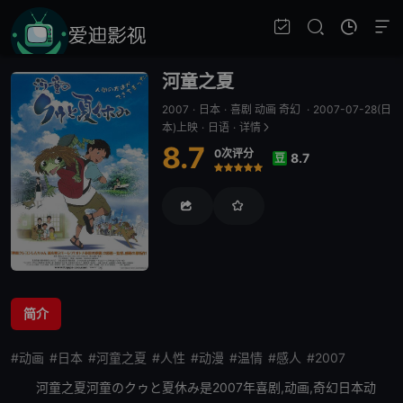
河童之夏
2007
·
日本
·
喜剧 动画 奇幻
·
2007-07-28(日
本)上映
·
日语
·
详情
8.7
0次评分
8.7
豆
很差
较差
还行
推荐
力荐
简介
#动画
#日本
#河童之夏
#人性
#动漫
#温情
#感人
#2007
河童之夏
河童のクゥと夏休み是2007年喜剧,动画,奇幻日本动