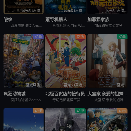
蓝光5.1声道
蓝光5.1声道
蓝光5.1声道
皱纹
荒野机器人
加菲猫家族
动漫电影皱纹 Arrugas又名欢乐皱纹讲述的是：最近，埃米利奥（Charo Díaz 塔乔·冈萨雷兹 配音）总是丢三落四的，惹出了一堆的麻烦，因此，他的家人将埃米利奥送进了养老院。埃米利奥对于养
荒野机器人 The Wild Robot改编自皮特·布朗的同名畅销书，聚焦机器人萝斯（露皮塔·尼永奥 Lupita Nyong&#39;o 配音）的冒险之旅。她因一场意外漂流到了孤岛，偏离了程序预
加菲猫家族英文名The Garfield Movie讲述的是：加菲猫（克里斯·帕拉特 Chris Pratt 配音），这只全球闻名、厌恶星期一、对千层面情有独钟的宅猫，正准备开启一段疯狂的户外奇遇
动画
剧情
动画
蓝光画质
蓝光5.1声道
蓝光
疯狂动物城
北极百货店的接待员
大室家 亲爱的姐妹们
疯狂动物城 Zootopia故事发生在一个所有哺乳类动物和谐共存的美好世界中，兔子朱迪（金妮弗·古德温 Ginnifer Goodwin 配音）从小就梦想着能够成为一名惩恶扬善的刑警，凭借着智慧和
奇幻电影北极百货店的接待员 北極百貨店のコンシェルジュさん以一家神秘的百货商店为背景，在这家商店里，所有到访的顾客都是动物。主人公秋野是新来的门房。其中，&quot;V.I.A.&quot;（Ve
大室家 亲爱的姐妹们 大室家 dear sisters又名摇曳百合 外传。#摇曳百合# 第四季制作决定，同时，外传 #大室家# 动画化决定
动作
动漫
动画