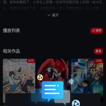
漫。就快放暑假了，小学生上原康一在放学
回家的路
上捡到一块大石
头。他把石头带回了家，没想到用水一洗，里面竟跳出一只小河童
来。小河童对他“咕”的叫了一声，于是康一就给它取名为“小咕”。小
展开

咕会说人类的语言，几百年来他一直被埋在在地下。康一很快就和小
咕成了好朋友，
他们
一起洗澡，一起吃饭，一起睡觉。而其它家庭成
播放列表
排序
员也接受了小咕，小河童成了上原一家的
秘密
。
一天
，小咕提出想回
家和伙伴们在一起。康一为了让小咕了解外面的世界，悄悄把它带了
出去。小咕发现环境已经
面目全非
，大吃了一惊，这个不适合就河童
相关作品
生存的地方根本就找不到伙伴。看到小咕难过，康一也不好受。他和
更多
小咕一起
外出
旅行，来到了还保存着河童传说的远野县。两人在美丽
剧情
动画
的大自然中找到了适合河童生活的地方，小咕愉快地在清澈的河里游
了起来，康一也为它高兴。可是，在这里也怎么都找不到其它河童。
康一听到村民们说“抓住一只河童能得一千...
蓝光画质
蓝光画质
蓝光画质