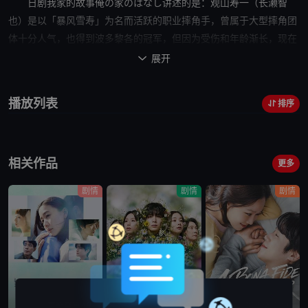
日剧
我家的故事
俺の家のはなし讲述的是：观山寿一（长濑智
也）是以「暴风雪寿」为名而活跃的职业摔角手，曾属于大型摔角团
体十分人气，也得到波多黎各的冠军，但因为受伤和年龄渐长，现在
只能参与小规模团体在小型的比赛中出场，就在此时他收到父亲病危
展开

的消息。他的父亲・观山寿三郎（西田敏行）以二十七世观山流宗家
的身份，保持着「能乐」这重要无形文化财产，被称为人间国宝，全
播放列表
排序
国有超过1万名弟子。本来他希望寿一继承家业，但因为其指导非常
严格，让寿一反抗及离家出走，20年间断绝来往。寿一久别回家后，
家人看到他都十分惊讶，
之后
寿三郎
奇迹
地被救回一命，就向大家介
相关作品
绍他身边的一名协助照护的看护・志田樱（户田惠梨香），并宣布已
更多
和她有婚约，要把所有遗产留给她。寿一因为感到自己在摔角的实力
剧情
剧情
剧情
和人气已到极限，也决定引退回家，协助父亲的照护。观山家虽然设
定上有点奇特，但也有着每个家族都有的烦恼和喜悦，在每日的辛苦
之中，越来越多人会想到...
更新至第4集
更新至第5集
更新至第2集