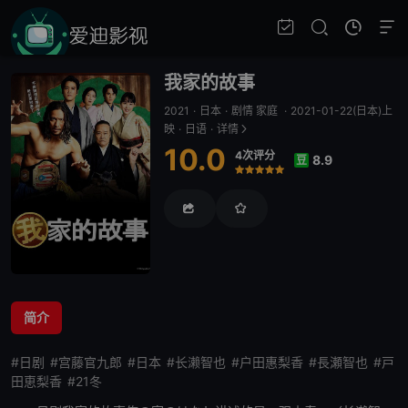
我家的故事
2021
·
日本
·
剧情 家庭
·
2021-01-22(日本)上
映
·
日语
·
详情
10.0
4次评分
8.9
豆
很差
较差
还行
推荐
力荐
简介
#日剧
#宫藤官九郎
#日本
#长濑智也
#户田惠梨香
#長瀬智也
#戸
田恵梨香
#21冬