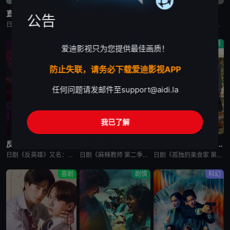
直到T恤干透
一次元的扦插
杀手妈咪
公告
日剧《直到T恤干透》又名：直到T恤干了为止(台),T恤晾干为止,T恤渐干,Until the T-Shirt Dries,Ｔシャツが乾くまで，讲述了：40岁的杂志编辑咲子（苍井优 饰）原本深信自己拥有
日剧《一次元的扦插》又名：一次元的紫阳花,Labyrinth of Hortensia and the Minotaur,一次元の挿し木，讲述了：遗传学研究室的博士生七濑悠（山田凉介 饰）一直无法走出
日剧《杀手妈咪》又名：主妇杀手,有夫之妇杀手,Married Woman Killer,A Bona Fide Killer,유부녀 킬러，讲述了：改编自同名漫画。35岁的俞宝娜过着相夫教子的普通生活
悬疑
剧情
剧情
爱迪影视只为您提供最佳画质！
防止失联，请务必下载爱迪影视APP
任何问题请发邮件至
support@aidi.la
我已了解
已完结
更新至第1集
已完结
反英雄
麻辣教师 第二季
孤独的美食家 第十一季
日剧《反英雄》又名：ANTI HERO,アンチヒーロー，讲述了：本剧超越了“律政电视剧”的框架，通过长谷川博己饰演的反英雄，向观众传达“正义到底是什么?”“被认为是世上的恶，真的是坏事吗?”，以快速的
日剧《麻辣教师 第二季》又名：GTO 2,GTO 続編，讲述了：故事背景设定在由大型企业出资设立的私立诚进学园。在这个推崇数字化管理、师生评价透明化的“令和教育现场”，52岁的鬼塚英吉将出任班主任。面
日剧《孤独的美食家 第十一季》又名：孤独のグルメ Season11，讲述了：《孤独的美食家》 第11季宣布回归，定档4月3日开播。这也是继2022年10月第10季播出以来，该系列时隔三年半再次推出新一
喜剧
剧情
科幻