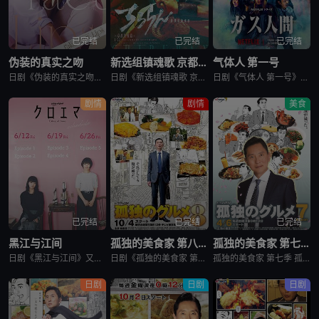
已完结
已完结
已完结
伪装的真实之吻
新选组镇魂歌 京都决战篇
气体人 第一号
日剧《伪装的真实之吻》又名：Fake Fact Lips,フェイクファクトリップス，讲述了：四谷良与志藤全自高中时代起便是竞争对手，如今又成为营业部同期。同样优秀的两人，从成绩、运动到情人节巧克力数量
日剧《新选组镇魂歌 京都决战篇》又名：ちるらん 新撰組鎮魂歌 配信ドラマ,ちるらん 新撰組鎮魂歌 京都決戦篇，讲述了：幕末的江户，终日打架斗殴、被称作“刺头”的土方岁三，与近藤勇、山南敬助、冲田总司等
日剧《气体人 第一号》又名：气体人第一号,气体人 第1号,气体人,Human Vapor,ガス人間，讲述了：冈本贤治（小栗旬 饰）是一位停职中的刑警，受命追查造成一连串离奇命案的罪魁祸首。一切始于一位
剧情
剧情
美食
已完结
已完结
已完结
黑江与江间
孤独的美食家 第八季
孤独的美食家 第七季
日剧《黑江与江间》又名：黑江间,克洛伊与艾玛,克洛伊玛,克萝埃艾玛,クロエマ，讲述了：故事围绕着同时失去工作、恋人和住所的30岁女性艾玛展开。她在落魄之际偶遇神秘资产家克洛伊，两人随即在后者的豪宅中开
日剧《孤独的美食家 第八季》将围绕“勿忘初心”，挑战甜点特辑和美食剪辑等全新的主题，一定会让你大吃一惊。另外，那些藏在名不见经传的街头巷尾的美食也不容错过。备受瞩目的第一集将从那个热闹的地方启程。前所
孤独的美食家 第七季 孤独のグルメ Season7是2018上映的剧情日剧。2012年1月，深夜开始悄悄播放的“孤独的美食家”终于迎来第7季了！众所周知，上季season 6从大阪的味道开始播出，但这次season 7重返初心，并开始与市井中不为人知的奇妙美食相遇。在“孤独的
日剧
日剧
日剧