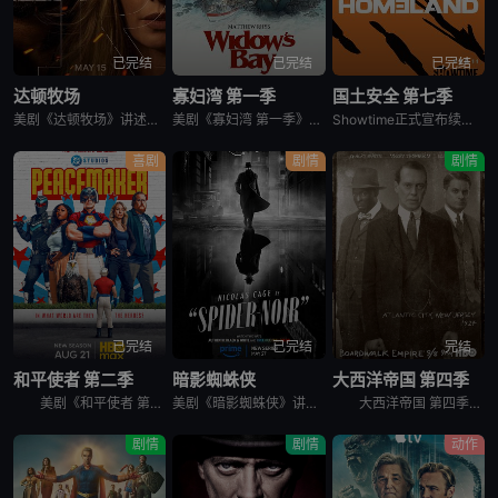
已完结
已完结
已完结
达顿牧场
寡妇湾 第一季
国土安全 第七季
美剧《达顿牧场》讲述了，抛开《黄石》时期经历的阴影，Beth和Rip努力共筑未来，但他们遭遇了残酷的新现实，以及一家不择手段、只为保住自己帝国的无情敌对牧场。在南得克萨斯州，血脉之深远胜于一切，宽恕转
美剧《寡妇湾 第一季》讲述了，新英格兰外海40英里处的寡妇湾，终年被迷雾笼罩。这里流传着百年前的海难传说，所有出海的渔民葬身深海，只留下满岛寡妇与一道血色诅咒。新任市长汤姆·洛夫蒂斯决心振兴衰败的小镇
Showtime正式宣布续订《国土安全》第7季。
喜剧
剧情
剧情
已完结
已完结
完结
和平使者 第二季
暗影蜘蛛侠
大西洋帝国 第四季
美剧《和平使者 第二季》英文名为：Peacemaker Season 2。和平使者的正义联盟面试似乎不太顺利，同时他和朋友们面对着天眼局的威胁，必须比以往更加团结。
美剧《暗影蜘蛛侠》讲述了，私家侦探本·莱利接下了几个看似简单的案子…结果却被黑帮、怪物和一个神秘的蛇蝎美人卷入一张阴谋之网，使他不得不再度面对自己曾经的身份：纽约唯一的超级英雄&quot;蜘蛛&quo
大西洋帝国 第四季英文名为Boardwalk Empire Season 4，在第三季播出三集后，《大西洋帝国 Boardwalk Empire》得到了HBO台新季即第四季的预订。 &nbsp;
剧情
剧情
动作