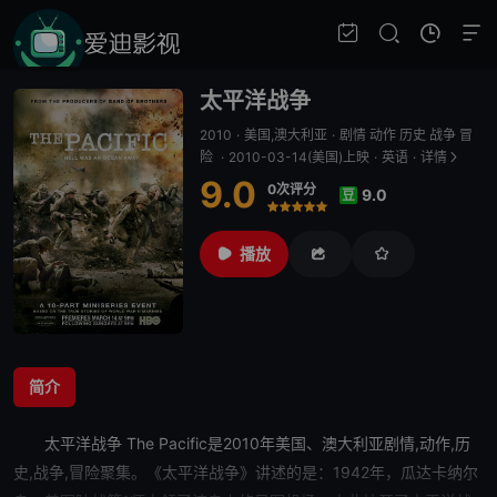
太平洋战争
2010
·
美国,澳大利亚
·
剧情 动作 历史 战争 冒
险
·
2010-03-14(美国)上映
·
英语
·
详情
9.0
0次评分
9.0
豆
很差
较差
还行
推荐
力荐
播放
简介
太平洋战争
The Pacific是2010年美国、澳大利亚剧情,动作,历
史,战争,冒险聚集。《
太平洋战争
》讲述的是：1942年，瓜达卡纳尔