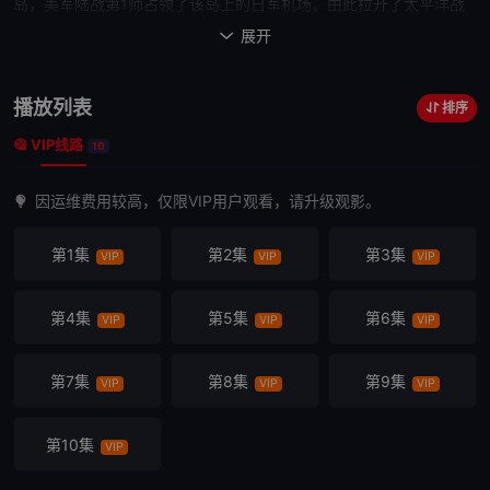
岛，美军陆战第1师占领了该岛上的日军机场，由此拉开了
太平洋战
争
上的战略对日大反攻。三个美军海军陆战队士兵莱基、斯莱治和巴
展开

斯龙在太平洋上经历了二战时期最为惨烈的
太平洋战争
。在太平洋
上，日本陆军骄横狂妄，对美军发起了猛烈的攻势，期间不乏使用自
播放列表
排序
杀式的袭击。从惨烈的瓜达卡纳尔岛战役、格洛斯特角登陆战，及热
VIP线路
带丛林战役，贝里琉岛争夺战，到硫磺岛战役直至冲绳岛战役。莱基
10
（詹姆斯·贝吉·戴尔 James Badge Dale 饰）、斯莱治（约瑟夫·梅泽
因运维费用较高，仅限VIP用户观看，请升级观影。
罗 Joseph Mazzello 饰）和巴斯龙（乔恩·塞达 Jon Seda 饰）见证
了日军的负隅顽抗直至最后的溃败，也亲眼看到战友不断的在这惨烈
第1集
第2集
第3集
VIP
VIP
VIP
的战斗中牺牲。作为最贵的二战美剧，HBO为此耗资2.23亿美元，这
也是斯皮尔伯格与汤姆·汉克斯继《
兄弟连
》
之后
的再次联手。
第4集
第5集
第6集
VIP
VIP
VIP
第7集
第8集
第9集
VIP
VIP
VIP
第10集
VIP