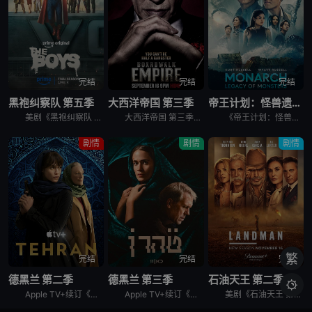
完结
完结
完结
黑袍纠察队 第五季
大西洋帝国 第三季
帝王计划：怪兽遗产 第二季
美剧《黑袍纠察队 第五季》讲述了，这是祖国人的世界，完全受制于他反复无常、自大狂妄的意志。休伊、母乳和法兰奇被囚禁在一个“自由营”里。星光努力组织抵抗，对抗压倒性的超级英雄力量。喜美子下落不明。但
大西洋帝国 第三季英文名为Boardwalk Empire Season 3，屡获殊荣的《大西洋帝国》（Boardwalk Empire）第三季将于北京时间9月17日播出，本季为12集。 &nbs
《帝王计划：怪兽遗产 第二季》讲述了，泰坦X并非普通的怪兽，它本身就是一场活生生的灾难。当它巨大的、散发着生物光辉的身躯冲破海面时，整个世界仿佛都屏住了呼吸。在第二季中，泰坦X成为了谜团的核心——
剧情
剧情
剧情
繁
完结
完结
完结
德黑兰 第二季
德黑兰 第三季
石油天王 第二季

Apple TV+续订《德黑兰》第二季。
Apple TV+续订《德黑兰》第三季，休·劳瑞加盟。
美剧《石油天王 第二季》，Paramount+续订第二季。