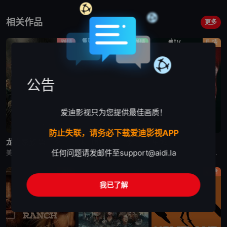
相关作品
更多
剧情
剧情
剧情
公告
爱迪影视只为您提供最佳画质！
更新至第7集
更新至第4集
已完结
防止失联，请务必下载爱迪影视APP
龙之家族 第三季
末日地堡 第三季
星城
任何问题请发邮件至
support@aidi.la
美剧《龙之家族 第三季》，铁王座面前，绝无怜悯。
美剧《末日地堡 第三季》又名：羊毛战记,羊毛记,Silo Season 3，讲述了：当下，Juliette Nichols在被迫接受“净化”后幸存下来，但记忆却已丧失，而地堡正从叛乱中恢复，并面临着新
美剧《星城》为太空竞赛题材剧《为全人类》的衍生剧，是同一设定下的全新篇章。《星城》将我们带回太空竞赛另类历史重述的关键时刻——苏联成为首个实现载人登月的国家。但这次，我们将从铁幕后方探索这个故事，展现
剧情
剧情
剧情
我已了解