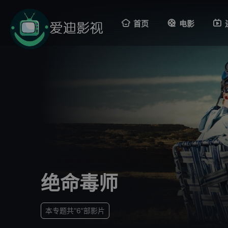
首页
电影
绝命毒师
本专题共“6”部影片