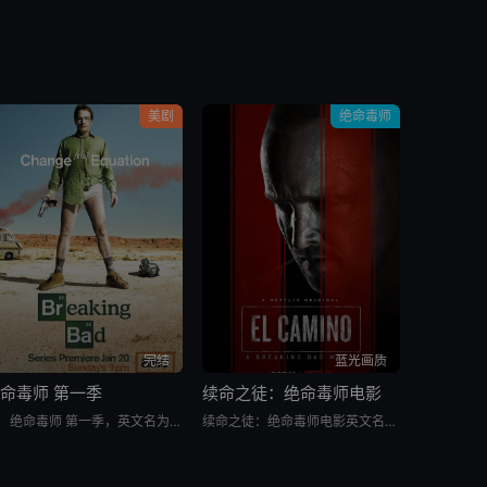
美剧
绝命毒师
完结
蓝光画质
命毒师 第一季
续命之徒：绝命毒师电影
绝命毒师 第一季，英文名为Breaking Bad Season 1，是2008年上映的美国剧情影视。新墨西哥州的高中化学老师沃尔特·H·怀特（布莱恩·科兰斯顿 Bryan Cranston 饰）
续命之徒：绝命毒师电影英文名为El Camino: A Breaking Bad Movie，是2019年上映的美国电影。Netflix电视内容《续命之徒：绝命毒师电影》回归，主角杰西·平克曼（艾美奖得主亚伦·保尔饰演）再次与粉丝见面。杰西戏剧性地逃出囚禁后，他必须接受自己的过去，才有可能创造未来。