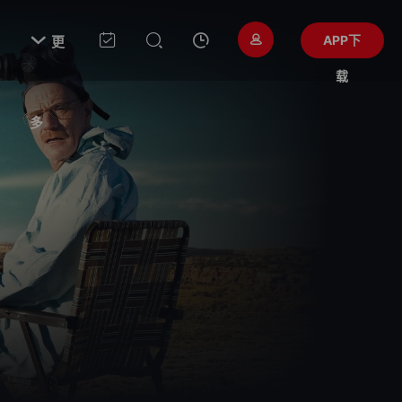

APP下
更
载
多