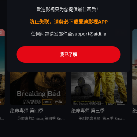
爱迪影视只为您提供最佳画质！
防止失联，请务必下载爱迪影视APP
剧
剧情
剧情
任何问题请发邮件至
support@aidi.la
我已了解
结
完结
完结
绝命毒师 第四季
绝命毒师 第三季
绝
绝命毒师 第二季，英文名为Breaking Bad Season 2，是2009年上映的美国剧情影视。和图可（雷蒙德·克鲁兹 Raymond Cruz 饰）之间的冲突让沃尔特（布莱恩·科兰斯顿 B
绝命毒师&nbsp; 第四季 Breaking Bad Season 4是2011年剧情,犯罪美剧。故事发展到第四季，沃尔特（布莱恩·科兰斯顿 Bryan Cranston 饰）和古斯（吉安卡洛·
美剧绝命毒师 第三季 Breaking Bad Season 3紧接着上一季，金钱的紧缺和癌症的侵袭都不再是沃尔特（布莱恩·科兰斯顿 Bryan Cranston 饰）将要面对的难解问