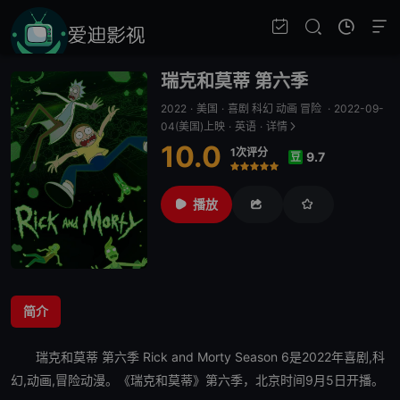
瑞克和莫蒂 第六季
2022
·
美国
·
喜剧 科幻 动画 冒险
·
2022-09-
04(美国)上映
·
英语
·
详情
10.0
1次评分
9.7
豆
很差
较差
还行
推荐
力荐
播放
简介
瑞克和莫蒂 第六季
Rick and Morty Season 6是2022年喜剧,科
幻,动画,冒险动漫。《瑞克和莫蒂》第六季，北京时间9月5日开播。