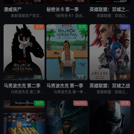
完结
完结
完结
漫威丧尸
秘密关卡 第一季
英雄联盟：双城之战 第二季
美剧漫威丧尸英文名为Marvel Zombies，讲述的是：丧尸病毒漫延，血腥与混乱笼罩。 &nbsp; &nbsp; &nbsp; &nbsp; &nbsp; &nbsp; &nbsp; &nb
《秘密关卡》是由《爱，死亡和机器人》的创作团队精心打造的动画选集系列，其故事灵感来源于世界各地的电子游戏，时间横跨过去、现在和未来。这个突破边界，向游戏和玩家以及驱策我们深入探索、发现秘密、向着未
英雄联盟：双城之战 第二季 Arcane Season 2是2024年剧情,动作,科幻,动画,奇幻,冒险剧集。黑暗梦魇，有增无减。务必认清，敌人的真面目……
喜剧
剧情
动作
完结
完结
完结
马男波杰克 第二季
马男波杰克 第一季
英雄联盟：双城之战
马男波杰克 第二季 BoJack Horseman Season 2的世界设定是普通人类和拟人化的动物共同生活在一起，除了外形，这些动物跟人类没什么不同。马男波杰克（威尔·阿奈特 Will Arn
马男波杰克 第一季 BoJack Horseman Season 1的世界设定是普通人类和拟人化的动物共同生活在一起，除了外形，这些动物跟人类没什么不同。马男波杰克（威尔·阿奈特 Will Arn
英雄联盟：双城之战 第一季 Arcane Season 1作为英雄联盟官方动画剧集，讲述的是在充满蒸汽朋克气息的乌托邦-皮尔特沃夫和由化学品驱动的地下城-祖安中，蔚和金克丝两姐妹，她们在一场激烈的
动作
Netflix
剧情