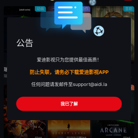
动画
动作
喜剧
公告
爱迪影视只为您提供最佳画质！
已完结
完结
完结
瑞克和莫蒂 第四季
星球大战：摩尔-暗影之王
闹鬼酒店 第一季
防止失联，请务必下载爱迪影视APP
瑞克和莫蒂 第四季英文名为Rick and Morty Season 4，是2019美国科幻冒险动漫。Rick（瑞克）和Morty（莫蒂）讲述了地球C-137（S1-06之后转移到的时空N/A（可在S2-02Jerry寄托所中Rick填的表格中看到）之前的时空由于Rick的药水使除了Morty一家
动漫《星球大战：摩尔-暗影之王》设定在“克隆人战争”之后，帕尔帕廷皇帝的统治将要开始之时，摩尔计划在一颗未被帝国染指的星球重建他的犯罪组织，而他遇上了一个理想破灭的绝地学徒，或许正是他在复仇之路上
一位单亲妈妈带着两个小孩经营一间闹鬼的酒店，她的哥哥也是酒店里的鬼魂之一。
任何问题请发邮件至
support@aidi.la
剧情
动作
Netflix
我已了解